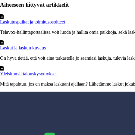
Aiheeseen liittyvät artikkelit
Laskutuspaikat ja toimitusosoitteet
Telavox-hallintaportaalissa voit luoda ja hallita omia paikkoja, sekä lasku
Laskut ja laskun kuvaus
On hyvä tietää, että voit aina tarkastella jo saamiasi laskuja, tulevia lasku
Yleisimmät talouskysymykset
Mitä tapahtuu, jos en maksa laskuani ajallaan? Lähetämme laskut jokai