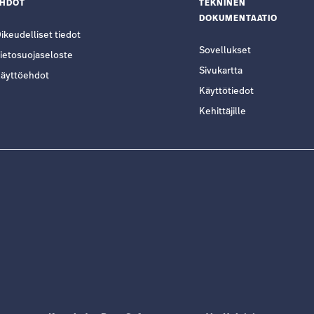
EHDOT
TEKNINEN
DOKUMENTAATIO
ikeudelliset tiedot
Sovellukset
ietosuojaseloste
Sivukartta
äyttöehdot
Käyttötiedot
Kehittäjille