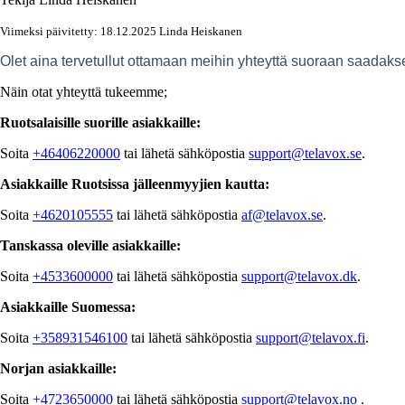
Viimeksi päivitetty: 18.12.2025 Linda Heiskanen
Olet aina tervetullut ottamaan meihin yhteyttä suoraan saadakse
Näin otat yhteyttä tukeemme;
Ruotsalaisille suorille asiakkaille:
Soita
+46406220000
tai lähetä sähköpostia
support@telavox.se
.
Asiakkaille Ruotsissa jälleenmyyjien kautta:
Soita
+4620105555
tai lähetä sähköpostia
af@telavox.se
.
Tanskassa oleville asiakkaille:
Soita
+4533600000
tai lähetä sähköpostia
support@telavox.dk
.
Asiakkaille Suomessa:
Soita
+358931546100
tai lähetä sähköpostia
support@telavox.fi
.
Norjan asiakkaille:
Soita
+4723650000
tai lähetä sähköpostia
support@telavox.no
.