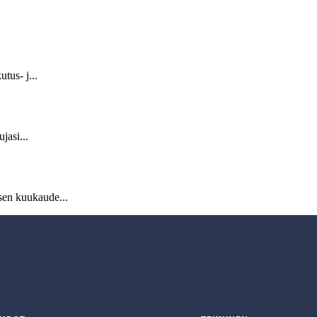
tus- j...
jasi...
sen kuukaude...