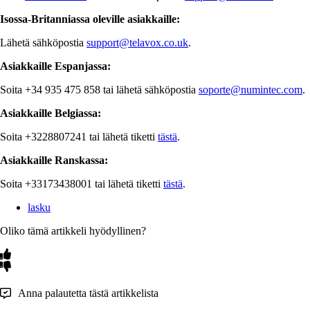
Isossa-Britanniassa oleville asiakkaille:
Lähetä sähköpostia
support@telavox.co.uk
.
Asiakkaille Espanjassa:
Soita +34 935 475 858 tai lähetä sähköpostia
soporte@numintec.com
.
Asiakkaille Belgiassa:
Soita +3228807241 tai lähetä tiketti
tästä
.
Asiakkaille Ranskassa:
Soita +33173438001 tai lähetä tiketti
tästä
.
lasku
Oliko tämä artikkeli hyödyllinen?
Anna palautetta tästä artikkelista