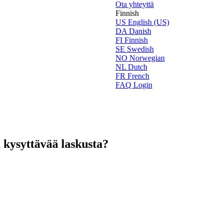
Ota yhteyttä
Finnish
US
English (US)
DA
Danish
FI
Finnish
SE
Swedish
NO
Norwegian
NL
Dutch
FR
French
FAQ Login
 kysyttävää laskusta?