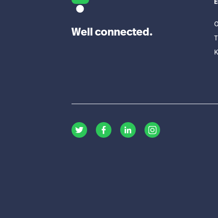
O
Well connected.
T
K