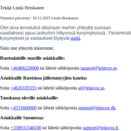
Tekijä
Linda Heiskanen
Viimeksi päivitetty: 18.12.2025 Linda Heiskanen
Olet aina tervetullut ottamaan meihin yhteyttä suoraan
saadaksesi apua laskuihin liittyvissä kysymyksissä. Yleisimmät
kysymykset ja vastaukset löytyvät
täältä
.
Näin otat yhteyttä tukeemme;
Ruotsalaisille suorille asiakkaille:
Soita
+46406220000
tai lähetä sähköpostia
support@telavox.se
.
Asiakkaille Ruotsissa jälleenmyyjien kautta:
Soita
+4620105555
tai lähetä sähköpostia
af@telavox.se
.
Tanskassa oleville asiakkaille:
Soita
+4533600000
tai lähetä sähköpostia
support@telavox.dk
.
Asiakkaille Suomessa:
Soita
+358931546100
tai lähetä sähköpostia
support@telavox.fi
.