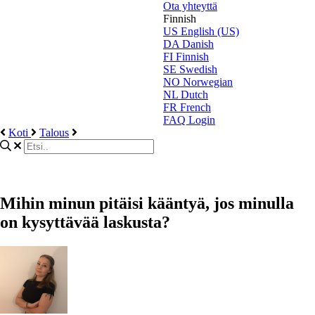
Ota yhteyttä
Finnish
US
English (US)
DA
Danish
FI
Finnish
SE
Swedish
NO
Norwegian
NL
Dutch
FR
French
FAQ Login
Koti
Talous
Mihin minun pitäisi kääntyä, jos minulla
on kysyttävää laskusta?