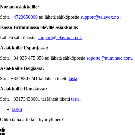
Norjan asiakkaille:
Soita
+4723650000
tai lähetä sähköpostia
support@telavox.no
.
Isossa-Britanniassa oleville asiakkaille:
Lähetä sähköpostia
support@telavox.co.uk
.
Asiakkaille Espanjassa:
Soita +34 935 475 858 tai lähetä sähköpostia
soporte@numintec.com
.
Asiakkaille Belgiassa:
Soita +3228807241 tai lähetä tiketti
tästä
.
Asiakkaille Ranskassa:
Soita +33173438001 tai lähetä tiketti
tästä
.
lasku
Oliko tämä artikkeli hyödyllinen?