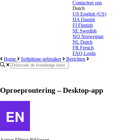
Contacteer ons
Dutch
US
English (US)
DA
Danish
FI
Finnish
SE
Swedish
NO
Norwegian
NL
Dutch
FR
French
FAQ Login
Home
Softphone gebruiker
Berichten
Oproeproutering – Desktop-app
Auteur
Ellinor Niklasson