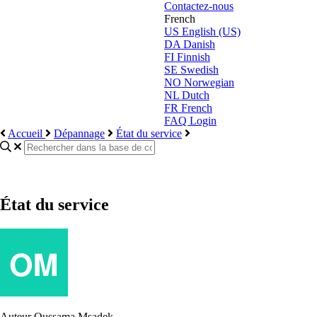
Contactez-nous
French
US
English (US)
DA
Danish
FI
Finnish
SE
Swedish
NO
Norwegian
NL
Dutch
FR
French
FAQ Login
Accueil
Dépannage
État du service
État du service
Auteur
Oussama Msadek