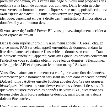
première connexion, vous verrez une page où vous sont proposées des
options sur la façon de collecter vos données. Dans le coin gauche,
vous verrez un bouton de menu, cliquez sur ce menu, puis sélectionnez
Mon espace de travail
. Ensuite, vous verrez une page presque
identique, cependant en bas à droite des 4 suggestions d'importation de
données, il y a un bouton de saut.
Si vous avez déjà utilisé Power BI, vous pouvez simplement accéder à
Mon espace de travail.
Dans le coin supérieur droit, il y a un menu appelé
+ Créer
, cliquez
sur ce menu, PAS sur celui appelé ensembles de données, et dans la
liste déroulante, sélectionnez l'ensemble de données en continu. Dans
la nouvelle fenêtre qui apparaît, vous avez quelques options concernant
l'endroit où vous souhaitez obtenir votre jeu de données. Sélectionnez
celle appelée API et cliquez sur le bouton marqué
Suivant
.
Vous allez maintenant commencer à configurer votre flux de données,
commencez par le nommer en saisissant un nom dans l'encadré nommé
Dataset name
. Activez ensuite l'option appelée
Analyse des données
historiques
. Maintenant, vous devez entrer les valeurs ci-dessous afin
que vous puissiez recevoir les données de votre PBX, elles n'ont pas
besoin d'être dans l'ordre indiqué ci-dessous, mais toutes les valeurs
doivent être entrées.
Une fois que vous avez entré tous les champs ci-dessous, vous devez