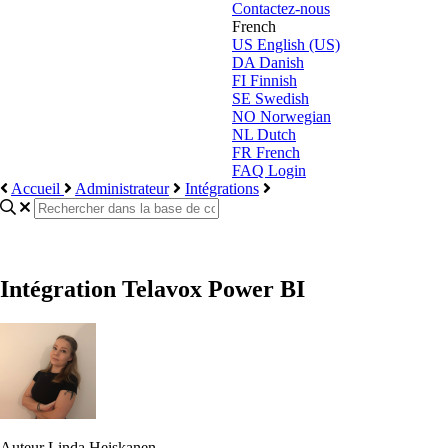
Contactez-nous
French
US
English (US)
DA
Danish
FI
Finnish
SE
Swedish
NO
Norwegian
NL
Dutch
FR
French
FAQ Login
Accueil
Administrateur
Intégrations
Intégration Telavox Power BI
Auteur
Linda Heiskanen