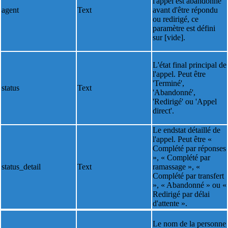
l'appel est abandonné
agent
Text
avant d'être répondu
ou redirigé, ce
paramètre est défini
sur [vide].
L'état final principal de
l'appel. Peut être
'Terminé',
status
Text
'Abandonné',
'Redirigé' ou 'Appel
direct'.
Le endstat détaillé de
l'appel. Peut être «
Complété par réponses
», « Complété par
status_detail
Text
ramassage », «
Complété par transfert
», « Abandonné » ou «
Redirigé par délai
d'attente ».
Le nom de la personne