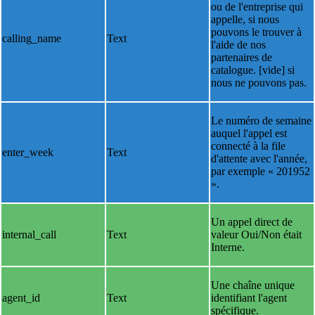
ou de l'entreprise qui
appelle, si nous
pouvons le trouver à
calling_name
Text
l'aide de nos
partenaires de
catalogue. [vide] si
nous ne pouvons pas.
Le numéro de semaine
auquel l'appel est
connecté à la file
enter_week
Text
d'attente avec l'année,
par exemple « 201952
».
Un appel direct de
internal_call
Text
valeur Oui/Non était
Interne.
Une chaîne unique
agent_id
Text
identifiant l'agent
spécifique.