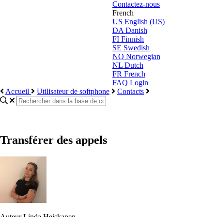
Contactez-nous
French
US
English (US)
DA
Danish
FI
Finnish
SE
Swedish
NO
Norwegian
NL
Dutch
FR
French
FAQ Login
Accueil
Utilisateur de softphone
Contacts
Transférer des appels
Auteur
Linda Heiskanen