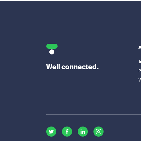
J
J
Well connected.
P
V